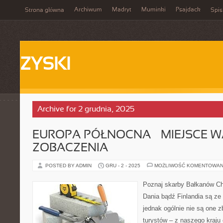
Archiwum
Madryt
Muminki
Psajdack
Strona główna
Spis
ZYSKI
Archive for 2 grudnia, 2025
EUROPA PÓŁNOCNA – MIEJSCE W
ZOBACZENIA
POSTED BY ADMIN
GRU - 2 - 2025
MOŻLIWOŚĆ KOMENTOWAN
Poznaj skarby Bałkanów Cho
Dania bądź Finlandia są ze
jednak ogólnie nie są one z
turystów – z naszego kraju 