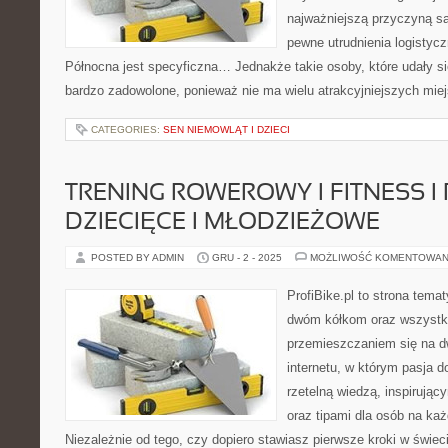
najważniejszą przyczyną są
pewne utrudnienia logistyc
Północna jest specyficzna… Jednakże takie osoby, które udały si
bardzo zadowolone, ponieważ nie ma wielu atrakcyjniejszych miej
CATEGORIES:
SEN NIEMOWLĄT I DZIECI
TRENING ROWEROWY I FITNESS I
DZIECIĘCE I MŁODZIEŻOWE
POSTED BY ADMIN
GRU - 2 - 2025
MOŻLIWOŚĆ KOMENTOWAN
ProfiBike.pl to strona tem
dwóm kółkom oraz wszystki
przemieszczaniem się na d
internetu, w którym pasja d
rzetelną wiedzą, inspirując
oraz tipami dla osób na ka
Niezależnie od tego, czy dopiero stawiasz pierwsze kroki w świeci