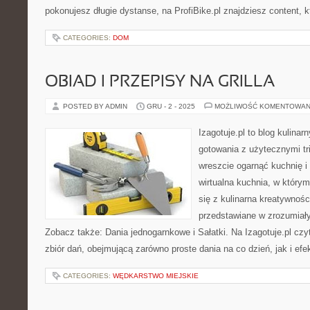
pokonujesz długie dystanse, na ProfiBike.pl znajdziesz content, 
CATEGORIES:
DOM
OBIAD I PRZEPISY NA GRILLA
POSTED BY ADMIN
GRU - 2 - 2025
MOŻLIWOŚĆ KOMENTOWAN
Izagotuje.pl to blog kulinar
gotowania z użytecznymi tr
wreszcie ogarnąć kuchnię 
wirtualna kuchnia, w któr
się z kulinarna kreatywnośc
przedstawiane w zrozumiały
Zobacz także: Dania jednogarnkowe i Sałatki. Na Izagotuje.pl czy
zbiór dań, obejmującą zarówno proste dania na co dzień, jak i efe
CATEGORIES:
WĘDKARSTWO MIEJSKIE