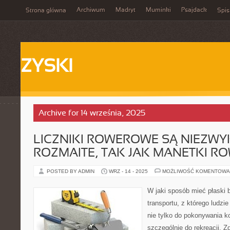
Archiwum
Madryt
Muminki
Psajdack
Strona główna
Spis
ZYSKI
Archive for 14 września, 2025
LICZNIKI ROWEROWE SĄ NIEZWY
ROZMAITE, TAK JAK MANETKI 
POSTED BY ADMIN
WRZ - 14 - 2025
MOŻLIWOŚĆ KOMENTOWA
W jaki sposób mieć płaski 
transportu, z którego ludzie
nie tylko do pokonywania k
szczególnie do rekreacji. 