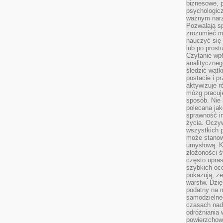
biznesowe, 
psychologicz
ważnym narz
Pozwalają sp
zrozumieć m
nauczyć się
lub po prost
Czytanie wp
analityczneg
śledzić wątk
postacie i 
aktywizuje r
mózg pracuj
sposób. Nie 
polecana jak
sprawność in
życia. Oczy
wszystkich p
może stanow
umysłową. K
złożoności ś
często upras
szybkich ocen
pokazują, ż
warstw. Dzię
podatny na m
samodzielne
czasach nadm
odróżniania 
powierzchown