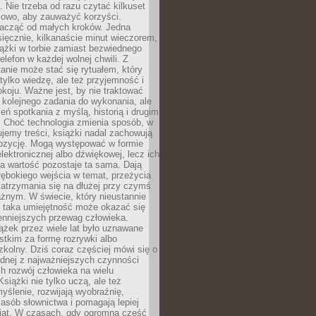
 Nie trzeba od razu czytać kilkuset
iowo, aby zauważyć korzyści.
acząć od małych kroków. Jedna
ięcznie, kilkanaście minut wieczorem,
ążki w torbie zamiast bezwiednego
elefon w każdej wolnej chwili. Z
nie może stać się rytuałem, który
 tylko wiedzę, ale też przyjemność i
koju. Ważne jest, by nie traktować
 kolejnego zadania do wykonania, ale
zeń spotkania z myślą, historią i drugim
. Choć technologia zmienia sposób, w
jemy treści, książki nadal zachowują
ozycję. Mogą występować w formie
elektronicznej albo dźwiękowej, lecz ich
a wartość pozostaje ta sama. Dają
ębokiego wejścia w temat, przeżycia
zatrzymania się na dłużej przy czymś
żnym. W świecie, który nieustannie
, taka umiejętność może okazać się
enniejszych przewag człowieka.
ążek przez wiele lat było uznawane
tkim za formę rozrywki albo
kolny. Dziś coraz częściej mówi się o
ednej z najważniejszych czynności
h rozwój człowieka na wielu
siążki nie tylko uczą, ale też
yślenie, rozwijają wyobraźnię,
asób słownictwa i pomagają lepiej
iat. W czasach, gdy ogromna część