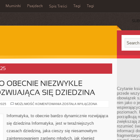
Muminki
Psajdack
Tagi
Tagi
Spis Treści
SUB
025
O OBECNIE NIEZWYKLE
Czytanie ksi
ZWIJAJĄCA SIĘ DZIEDZINA
przede wszys
obowiązek sz
nim jako o j
INFORMATYKA,
 2025
MOŻLIWOŚĆ KOMENTOWANIA
ZOSTAŁA WYŁĄCZONA
wspierającyc
TO
OBECNIE
poziomach. K
NIEZWYKLE
Informatyka, to obecnie bardzo dynamicznie rozwijająca
porządkują m
DYNAMICZNIE
ROZWIJAJĄCA
zwiększają z
się dziedzina Informatyka, jest w teraźniejszych
SIĘ
rozumieć św
DZIEDZINA
czasach dziedziną, jaka cieszy się niesamowitym
informacji do
fragmentaryc
zainteresowaniem zarówno młodych, jak również