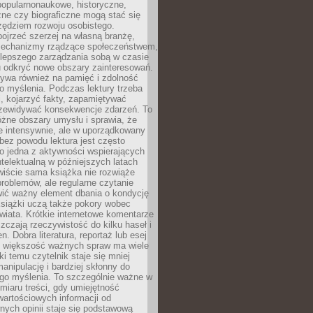
popularnonaukowe, historyczne,
ne czy biograficzne mogą stać się
ędziem rozwoju osobistego.
ojrzeć szerzej na własną branżę,
echanizmy rządzące społeczeństwem,
 lepszego zarządzania sobą w czasie
u odkryć nowe obszary zainteresowań.
ływa również na pamięć i zdolność
o myślenia. Podczas lektury trzeba
i, kojarzyć fakty, zapamiętywać
przewidywać konsekwencje zdarzeń. To
óżne obszary umysłu i sprawia, że
e intensywnie, ale w uporządkowany
bez powodu lektura jest często
o jedna z aktywności wspierających
telektualną w późniejszych latach
wiście sama książka nie rozwiąże
roblemów, ale regularne czytanie
ić ważny element dbania o kondycję
siążki uczą także pokory wobec
wiata. Krótkie internetowe komentarze
zczają rzeczywistość do kilku haseł i
. Dobra literatura, reportaż lub esej
e większość ważnych spraw ma wiele
ki temu czytelnik staje się mniej
anipulację i bardziej skłonny do
go myślenia. To szczególnie ważne w
iaru treści, gdy umiejętność
wartościowych informacji od
ych opinii staje się podstawową