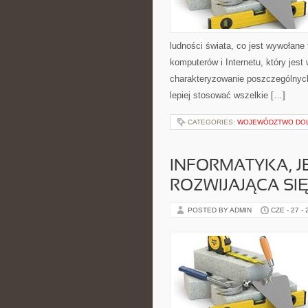
ludności świata, co jest wywołane
komputerów i Internetu, który jest
charakteryzowanie poszczególnych
lepiej stosować wszelkie […]
CATEGORIES:
WOJEWÓDZTWO DO
INFORMATYKA, J
ROZWIJAJĄCA SI
POSTED BY ADMIN
CZE - 27 -