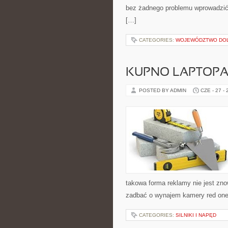
bez żadnego problemu wprowadzić
[…]
CATEGORIES:
WOJEWÓDZTWO DO
KUPNO LAPTOPA 
POSTED BY ADMIN
CZE - 27 -
takowa forma reklamy nie jest zno
zadbać o wynajem kamery red one
CATEGORIES:
SILNIKI I NAPĘD