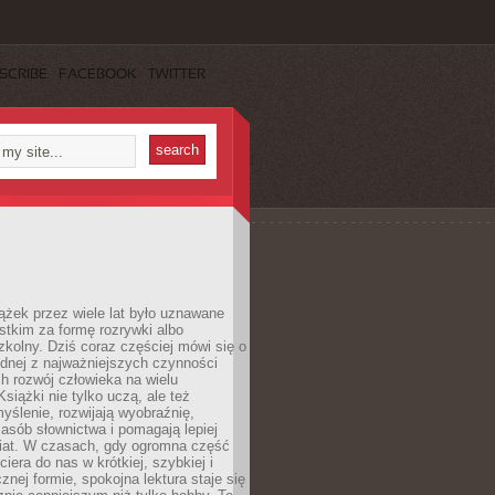
SCRIBE
FACEBOOK
TWITTER
ążek przez wiele lat było uznawane
tkim za formę rozrywki albo
kolny. Dziś coraz częściej mówi się o
ednej z najważniejszych czynności
h rozwój człowieka na wielu
siążki nie tylko uczą, ale też
yślenie, rozwijają wyobraźnię,
asób słownictwa i pomagają lepiej
iat. W czasach, gdy ogromna część
ciera do nas w krótkiej, szybkiej i
znej formie, spokojna lektura staje się