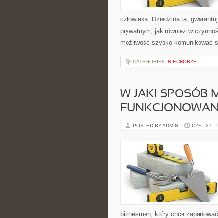
człowieka. Dziedzina ta, gwarant
prywatnym, jak również w czynno
możliwość szybko komunikować si
CATEGORIES:
NIECHORZE
W JAKI SPOSÓB
FUNKCJONOWANI
POSTED BY ADMIN
CZE - 27 -
biznesmen, który chce zapanować