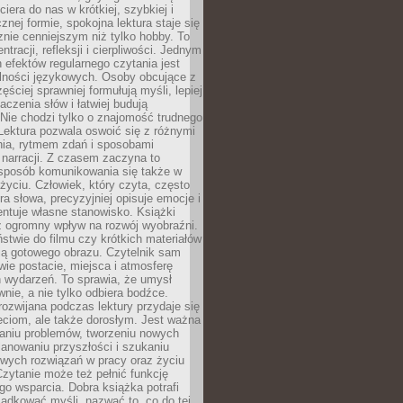
ciera do nas w krótkiej, szybkiej i
znej formie, spokojna lektura staje się
nie cenniejszym niż tylko hobby. To
ntracji, refleksji i cierpliwości. Jednym
 efektów regularnego czytania jest
lności językowych. Osoby obcujące z
ęściej sprawniej formułują myśli, lepiej
aczenia słów i łatwiej budują
Nie chodzi tylko o znajomość trudnego
Lektura pozwala oswoić się z różnymi
nia, rytmem zdań i sposobami
narracji. Z czasem zaczyna to
sposób komunikowania się także w
yciu. Człowiek, który czyta, często
era słowa, precyzyjniej opisuje emocje i
entuje własne stanowisko. Książki
ż ogromny wpływ na rozwój wyobraźni.
stwie do filmu czy krótkich materiałów
ją gotowego obrazu. Czytelnik sam
wie postacie, miejsca i atmosferę
 wydarzeń. To sprawia, że umysł
wnie, a nie tylko odbiera bodźce.
ozwijana podczas lektury przydaje się
ieciom, ale także dorosłym. Jest ważna
aniu problemów, tworzeniu nowych
anowaniu przyszłości i szukaniu
owych rozwiązań w pracy oraz życiu
zytanie może też pełnić funkcję
o wsparcia. Dobra książka potrafi
ądkować myśli, nazwać to, co do tej