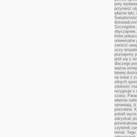
pory wydawał
przynieść ul
własne lęki,
Świadomość, 
doświadczen
Szczególne 
obyczajowe, 
które pokazu
uniwersalne 
zwrócić uwag
uczy empatii
poznajemy j
jeśli się z 
dlaczego pos
ważna umieję
łatwiej dost
na świat z z
silnych spor
zdolność ma 
rezygnuje z 
czasu. Parad
właśnie natło
sprawiają, iż
potrzebne. K
potrafi wyci
odzyskać po
przeskakiwa
czytelnik za
temat. Tego 
odpoczynek 