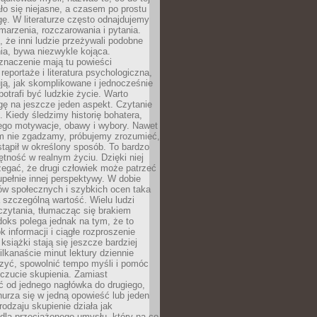
o się niejasne, a czasem po prostu
gę. W literaturze często odnajdujemy
 marzenia, rozczarowania i pytania.
że inni ludzie przeżywali podobne
ia, bywa niezwykle kojąca.
znaczenie mają tu powieści
reportaże i literatura psychologiczna,
ją, jak skomplikowane i jednocześnie
potrafi być ludzkie życie. Warto
ę na jeszcze jeden aspekt. Czytanie
. Kiedy śledzimy historię bohatera,
ego motywacje, obawy i wybory. Nawet
nim nie zgadzamy, próbujemy zrozumieć,
tąpił w określony sposób. To bardzo
tność w realnym życiu. Dzięki niej
rzegać, że drugi człowiek może patrzeć
upełnie innej perspektywy. W dobie
ów społecznych i szybkich ocen taka
szczególną wartość. Wielu ludzi
czytania, tłumacząc się brakiem
oks polega jednak na tym, że to
k informacji i ciągłe rozproszenie
 książki stają się jeszcze bardziej
ilkanaście minut lektury dziennie
szyć, spowolnić tempo myśli i pomóc
czucie skupienia. Zamiast
ć od jednego nagłówka do drugiego,
nurza się w jedną opowieść lub jeden
rodzaju skupienie działa jak
dla przeciążonego umysłu, który na co