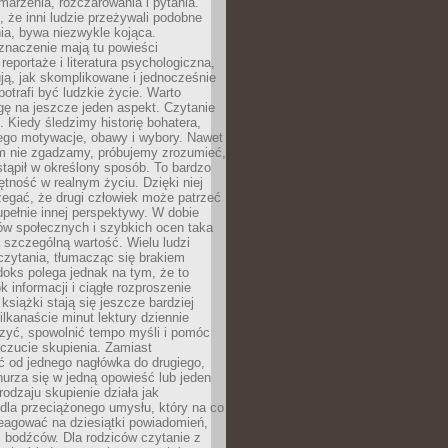
 marzenia, rozczarowania i pytania.
że inni ludzie przeżywali podobne
ia, bywa niezwykle kojąca.
znaczenie mają tu powieści
reportaże i literatura psychologiczna,
ją, jak skomplikowane i jednocześnie
potrafi być ludzkie życie. Warto
ę na jeszcze jeden aspekt. Czytanie
. Kiedy śledzimy historię bohatera,
ego motywacje, obawy i wybory. Nawet
nim nie zgadzamy, próbujemy zrozumieć,
tąpił w określony sposób. To bardzo
tność w realnym życiu. Dzięki niej
rzegać, że drugi człowiek może patrzeć
upełnie innej perspektywy. W dobie
ów społecznych i szybkich ocen taka
szczególną wartość. Wielu ludzi
czytania, tłumacząc się brakiem
oks polega jednak na tym, że to
k informacji i ciągłe rozproszenie
 książki stają się jeszcze bardziej
ilkanaście minut lektury dziennie
szyć, spowolnić tempo myśli i pomóc
czucie skupienia. Zamiast
ć od jednego nagłówka do drugiego,
nurza się w jedną opowieść lub jeden
rodzaju skupienie działa jak
dla przeciążonego umysłu, który na co
eagować na dziesiątki powiadomień,
 bodźców. Dla rodziców czytanie z