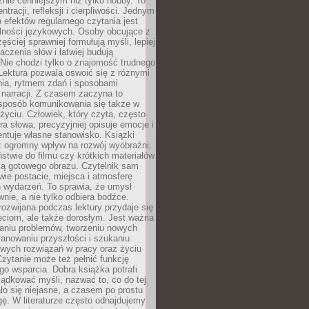
nie cenniejszym niż tylko hobby. To
ntracji, refleksji i cierpliwości. Jednym
 efektów regularnego czytania jest
lności językowych. Osoby obcujące z
ęściej sprawniej formułują myśli, lepiej
aczenia słów i łatwiej budują
Nie chodzi tylko o znajomość trudnego
Lektura pozwala oswoić się z różnymi
nia, rytmem zdań i sposobami
narracji. Z czasem zaczyna to
sposób komunikowania się także w
yciu. Człowiek, który czyta, często
era słowa, precyzyjniej opisuje emocje i
entuje własne stanowisko. Książki
ż ogromny wpływ na rozwój wyobraźni.
stwie do filmu czy krótkich materiałów
ją gotowego obrazu. Czytelnik sam
wie postacie, miejsca i atmosferę
 wydarzeń. To sprawia, że umysł
wnie, a nie tylko odbiera bodźce.
ozwijana podczas lektury przydaje się
ieciom, ale także dorosłym. Jest ważna
aniu problemów, tworzeniu nowych
anowaniu przyszłości i szukaniu
owych rozwiązań w pracy oraz życiu
zytanie może też pełnić funkcję
o wsparcia. Dobra książka potrafi
ądkować myśli, nazwać to, co do tej
o się niejasne, a czasem po prostu
gę. W literaturze często odnajdujemy