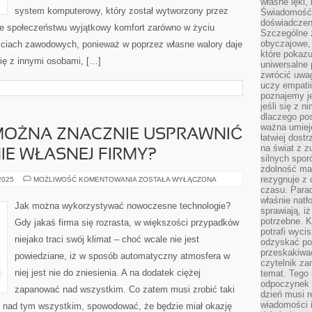
własne lęki,
system komputerowy, który został wytworzony przez
Świadomość, 
doświadczen
uje społeczeństwu wyjątkowy komfort zarówno w życiu
Szczególne 
obyczajowe, 
ściach zawodowych, ponieważ w poprzez własne walory daje
które pokazu
ę z innymi osobami, […]
uniwersalne 
zwrócić uwag
uczy empatii
poznajemy j
jeśli się z 
dlaczego pos
ważna umieję
 MOŻNA ZNACZNIE USPRAWNIĆ
łatwiej dost
na świat z z
E WŁASNEJ FIRMY?
silnych spor
zdolność ma 
rezygnuje z 
W
 2025
MOŻLIWOŚĆ KOMENTOWANIA
ZOSTAŁA WYŁĄCZONA
JAKI
czasu. Parad
SPOSÓB
właśnie natło
MOŻNA
Jak można wykorzystywać nowoczesne technologie?
ZNACZNIE
sprawiają, iż
USPRAWNIĆ
potrzebne. K
Gdy jakaś firma się rozrasta, w większości przypadków
FUNKCJONOWANIE
potrafi wyci
WŁASNEJ
niejako traci swój klimat – choć wcale nie jest
FIRMY?
odzyskać po
przeskakiwa
powiedziane, iż w sposób automatyczny atmosfera w
czytelnik za
niej jest nie do zniesienia. A na dodatek ciężej
temat. Tego 
odpoczynek 
zapanować nad wszystkim. Co zatem musi zrobić taki
dzień musi r
wiadomości i
 nad tym wszystkim, spowodować, że będzie miał okazję