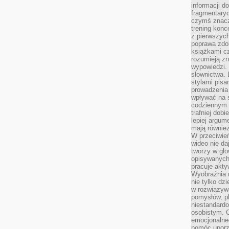
informacji do
fragmentaryc
czymś znacz
trening konce
z pierwszych
poprawa zdo
książkami cz
rozumieją zn
wypowiedzi. 
słownictwa. 
stylami pisa
prowadzenia 
wpływać na 
codziennym ż
trafniej dobi
lepiej argum
mają równie
W przeciwień
wideo nie da
tworzy w gło
opisywanych
pracuje akty
Wyobraźnia r
nie tylko dz
w rozwiązyw
pomysłów, pl
niestandard
osobistym. C
emocjonalneg
pomóc uporz