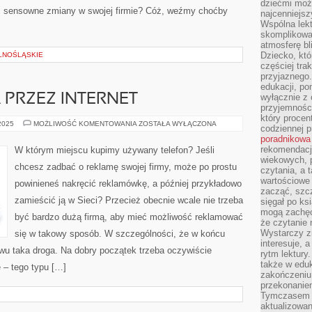
dziećmi moż
 sensowne zmiany w swojej firmie? Cóż, weźmy choćby
najcenniejsz
Wspólna lekt
skomplikowan
atmosferę bl
Dziecko, któ
LNOŚLĄSKIE
częściej trak
przyjaznego.
edukacji, po
PRZEZ INTERNET
wyłącznie z 
przyjemnośc
który procent
KUPNO
 2025
MOŻLIWOŚĆ KOMENTOWANIA
ZOSTAŁA WYŁĄCZONA
codziennej p
LAPTOPA
poradnikowa
PRZEZ
INTERNET
rekomendacj
W którym miejscu kupimy używany telefon? Jeśli
wiekowych, 
chcesz zadbać o reklamę swojej firmy, może po prostu
czytania, a 
wartościowe 
powinieneś nakręcić reklamówkę, a później przykładowo
zacząć, szcz
zamieścić ją w Sieci? Przecież obecnie wcale nie trzeba
sięgał po k
mogą zachęc
być bardzo dużą firmą, aby mieć możliwość reklamować
że czytanie n
Wystarczy z
się w takowy sposób. W szczególności, że w końcu
interesuje, 
wu taka droga. Na dobry początek trzeba oczywiście
rytm lektury
także w eduk
 – tego typu […]
zakończeniu 
przekonanie
Tymczasem w
aktualizowan