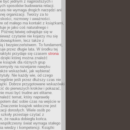
e być jednym z najprostszych i
ych sposobów budowania relacji.
ura nie wymaga drogich narzędzi ani
ej organizacji. Tworzy za to
iskości, rozmowy i uważności.
re od małego ma kontakt z książkami,
tuje je jako coś naturalnego i
 Później łatwiej odnajduje się w
nieważ czytanie nie kojarzy mu się
obowiązkiem, lecz także z
ią i bezpieczeństwem. To fundament,
uje przez długie lata. W środku tej
raktyki przydaje się czasem
strona
dzięki której można znaleźć
e książek dla różnych grup
pomysły na rozwijanie nawyku
także wskazówki, jak wybierać
tytuły. Nie każdy wie, od czego
ególnie jeśli przez dłuższy czas nie
siążki. Dobrze przygotowane wskazówki
ić do pierwszych kroków i pokazać,
ie musi być trudne ani elitarne.
naleźć temat, który naprawdę
a potem dać sobie czas na wejście w
. Znaczenie książek widoczne jest
acji dorosłych. Wiele osób po
szkoły przestaje czytać z
m, że nauka dobiegła końca.
spółczesny świat wymaga stałego
ia wiedzy i kompetencji. Książki