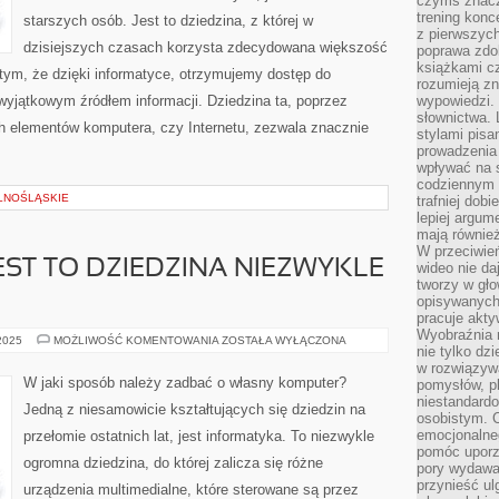
czymś znacz
trening konce
starszych osób. Jest to dziedzina, z której w
z pierwszych
dzisiejszych czasach korzysta zdecydowana większość
poprawa zdo
książkami cz
 tym, że dzięki informatyce, otrzymujemy dostęp do
rozumieją zn
 wyjątkowym źródłem informacji. Dziedzina ta, poprzez
wypowiedzi. 
słownictwa. 
 elementów komputera, czy Internetu, zezwala znacznie
stylami pisa
prowadzenia 
wpływać na 
codziennym ż
LNOŚLĄSKIE
trafniej dobi
lepiej argum
mają równie
W przeciwień
EST TO DZIEDZINA NIEZWYKLE
wideo nie da
tworzy w gło
Ę
opisywanych
pracuje akty
Wyobraźnia r
INFORMATYKA,
 2025
MOŻLIWOŚĆ KOMENTOWANIA
ZOSTAŁA WYŁĄCZONA
nie tylko dz
JEST
TO
w rozwiązyw
DZIEDZINA
W jaki sposób należy zadbać o własny komputer?
pomysłów, pl
NIEZWYKLE
niestandard
ROZWIJAJĄCA
Jedną z niesamowicie kształtujących się dziedzin na
SIĘ
osobistym. C
emocjonalneg
przełomie ostatnich lat, jest informatyka. To niezwykle
pomóc uporz
ogromna dziedzina, do której zalicza się różne
pory wydawał
przynieść ul
urządzenia multimedialne, które sterowane są przez