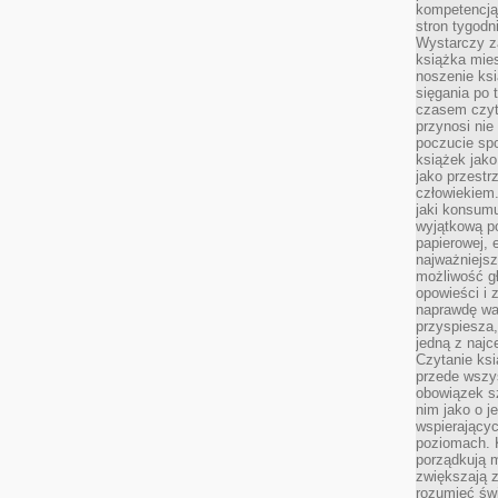
kompetencją.
stron tygodn
Wystarczy z
książka mies
noszenie ksi
sięgania po t
czasem czyta
przynosi nie
poczucie spo
książek jako
jako przestr
człowiekiem
jaki konsumu
wyjątkową p
papierowej, 
najważniejsz
możliwość gł
opowieści i 
naprawdę wa
przyspiesza
jedną z najc
Czytanie ksi
przede wszys
obowiązek sz
nim jako o j
wspierającyc
poziomach. K
porządkują m
zwiększają z
rozumieć św