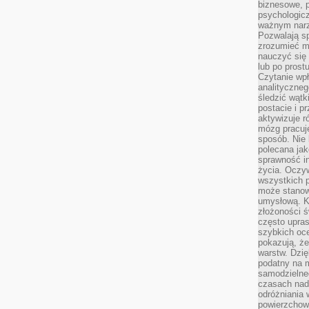
biznesowe, 
psychologicz
ważnym narz
Pozwalają sp
zrozumieć m
nauczyć się
lub po prost
Czytanie wp
analityczneg
śledzić wątk
postacie i 
aktywizuje r
mózg pracuj
sposób. Nie 
polecana jak
sprawność in
życia. Oczy
wszystkich p
może stanow
umysłową. K
złożoności ś
często upras
szybkich ocen
pokazują, ż
warstw. Dzię
podatny na m
samodzielne
czasach nadm
odróżniania 
powierzchown