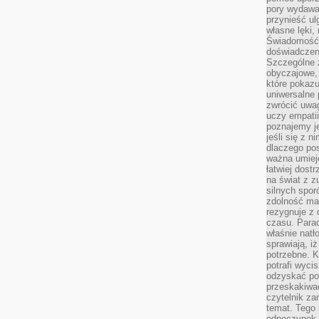
pory wydawał
przynieść ul
własne lęki,
Świadomość, 
doświadczen
Szczególne 
obyczajowe, 
które pokazu
uniwersalne 
zwrócić uwag
uczy empatii
poznajemy j
jeśli się z 
dlaczego pos
ważna umieję
łatwiej dost
na świat z z
silnych spor
zdolność ma 
rezygnuje z 
czasu. Parad
właśnie natło
sprawiają, iż
potrzebne. K
potrafi wyci
odzyskać po
przeskakiwa
czytelnik za
temat. Tego 
odpoczynek 