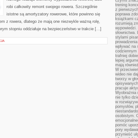
czymś znacz
trening konce
robi całkowity remont swojego rowera. Szczególnie
z pierwszych
istotne są amortyzatory rowerowe, które powinno się
poprawa zdo
książkami cz
m z rowera, dlatego że mają one niezwykle ważną rolę,
rozumieją zn
wypowiedzi. 
orym stopniu oddziałuje na bezpieczeństwo w trakcie […]
słownictwa. 
stylami pisa
CJA
prowadzenia 
wpływać na 
codziennym ż
trafniej dobi
lepiej argum
mają równie
W przeciwień
wideo nie da
tworzy w gło
opisywanych
pracuje akty
Wyobraźnia r
nie tylko dz
w rozwiązyw
pomysłów, pl
niestandard
osobistym. C
emocjonalneg
pomóc uporz
pory wydawał
przynieść ul