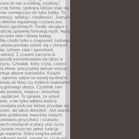
ciera do nas w krótkiej, szybkiej i
znej formie, spokojna lektura staje się
nie cenniejszym niż tylko hobby. To
ntracji, refleksji i cierpliwości. Jednym
 efektów regularnego czytania jest
lności językowych. Osoby obcujące z
ęściej sprawniej formułują myśli, lepiej
aczenia słów i łatwiej budują
Nie chodzi tylko o znajomość trudnego
Lektura pozwala oswoić się z różnymi
nia, rytmem zdań i sposobami
narracji. Z czasem zaczyna to
sposób komunikowania się także w
yciu. Człowiek, który czyta, często
era słowa, precyzyjniej opisuje emocje i
entuje własne stanowisko. Książki
ż ogromny wpływ na rozwój wyobraźni.
stwie do filmu czy krótkich materiałów
ją gotowego obrazu. Czytelnik sam
wie postacie, miejsca i atmosferę
 wydarzeń. To sprawia, że umysł
wnie, a nie tylko odbiera bodźce.
ozwijana podczas lektury przydaje się
ieciom, ale także dorosłym. Jest ważna
aniu problemów, tworzeniu nowych
anowaniu przyszłości i szukaniu
owych rozwiązań w pracy oraz życiu
zytanie może też pełnić funkcję
o wsparcia. Dobra książka potrafi
ądkować myśli, nazwać to, co do tej