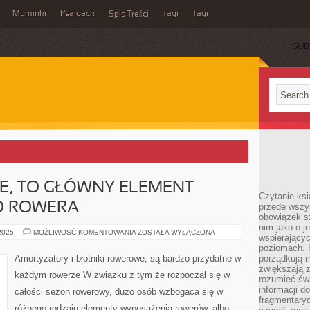
Muminki
Psajdack
Tagi
Tagi
Spis Treści
SUB
, TO GŁÓWNY ELEMENT
Czytanie ksi
O ROWERA
przede wszys
obowiązek sz
nim jako o j
RAMY
 2025
MOŻLIWOŚĆ KOMENTOWANIA
ZOSTAŁA WYŁĄCZONA
wspierającyc
ROWEROWE,
TO
poziomach. K
GŁÓWNY
Amortyzatory i błotniki rowerowe, są bardzo przydatne w
porządkują m
ELEMENT
zwiększają z
BUDOWY
każdym rowerze W związku z tym że rozpoczął się w
CAŁEGO
rozumieć św
ROWERA
informacji do
całości sezon rowerowy, dużo osób wzbogaca się w
fragmentaryc
różnego rodzaju elementy wyposażenia rowerów, albo