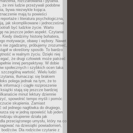
 marzenia, rozczarowania i pytania.
że inni ludzie przeżywali podobne
ia, bywa niezwykle kojąca.
znaczenie mają tu powieści
reportaże i literatura psychologiczna,
ją, jak skomplikowane i jednocześnie
potrafi być ludzkie życie. Warto
ę na jeszcze jeden aspekt. Czytanie
. Kiedy śledzimy historię bohatera,
ego motywacje, obawy i wybory. Nawet
nim nie zgadzamy, próbujemy zrozumieć,
tąpił w określony sposób. To bardzo
tność w realnym życiu. Dzięki niej
rzegać, że drugi człowiek może patrzeć
upełnie innej perspektywy. W dobie
ów społecznych i szybkich ocen taka
szczególną wartość. Wielu ludzi
czytania, tłumacząc się brakiem
oks polega jednak na tym, że to
k informacji i ciągłe rozproszenie
 książki stają się jeszcze bardziej
ilkanaście minut lektury dziennie
szyć, spowolnić tempo myśli i pomóc
czucie skupienia. Zamiast
ć od jednego nagłówka do drugiego,
nurza się w jedną opowieść lub jeden
rodzaju skupienie działa jak
dla przeciążonego umysłu, który na co
eagować na dziesiątki powiadomień,
 bodźców. Dla rodziców czytanie z