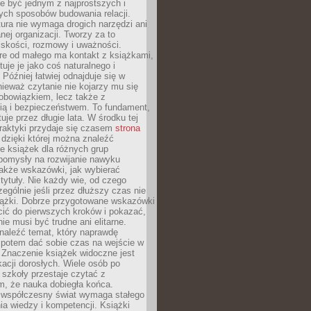
e być jednym z najprostszych i
ych sposobów budowania relacji.
ura nie wymaga drogich narzędzi ani
ej organizacji. Tworzy za to
iskości, rozmowy i uważności.
re od małego ma kontakt z książkami,
tuje je jako coś naturalnego i
 Później łatwiej odnajduje się w
nieważ czytanie nie kojarzy mu się
obowiązkiem, lecz także z
ią i bezpieczeństwem. To fundament,
uje przez długie lata. W środku tej
raktyki przydaje się czasem
strona
dzięki której można znaleźć
e książek dla różnych grup
pomysły na rozwijanie nawyku
także wskazówki, jak wybierać
tytuły. Nie każdy wie, od czego
ególnie jeśli przez dłuższy czas nie
siążki. Dobrze przygotowane wskazówki
ić do pierwszych kroków i pokazać,
ie musi być trudne ani elitarne.
naleźć temat, który naprawdę
a potem dać sobie czas na wejście w
. Znaczenie książek widoczne jest
acji dorosłych. Wiele osób po
szkoły przestaje czytać z
m, że nauka dobiegła końca.
spółczesny świat wymaga stałego
ia wiedzy i kompetencji. Książki