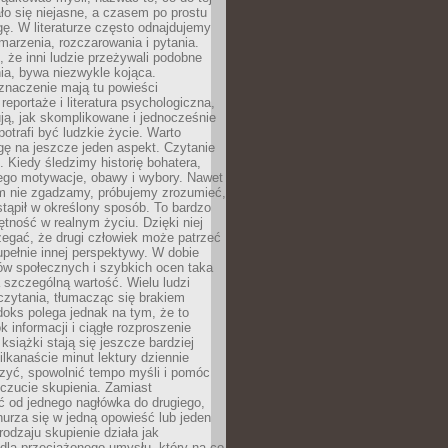
o się niejasne, a czasem po prostu
gę. W literaturze często odnajdujemy
 marzenia, rozczarowania i pytania.
że inni ludzie przeżywali podobne
ia, bywa niezwykle kojąca.
znaczenie mają tu powieści
reportaże i literatura psychologiczna,
ją, jak skomplikowane i jednocześnie
potrafi być ludzkie życie. Warto
ę na jeszcze jeden aspekt. Czytanie
. Kiedy śledzimy historię bohatera,
ego motywacje, obawy i wybory. Nawet
nim nie zgadzamy, próbujemy zrozumieć,
tąpił w określony sposób. To bardzo
tność w realnym życiu. Dzięki niej
rzegać, że drugi człowiek może patrzeć
upełnie innej perspektywy. W dobie
ów społecznych i szybkich ocen taka
szczególną wartość. Wielu ludzi
czytania, tłumacząc się brakiem
oks polega jednak na tym, że to
k informacji i ciągłe rozproszenie
 książki stają się jeszcze bardziej
ilkanaście minut lektury dziennie
szyć, spowolnić tempo myśli i pomóc
czucie skupienia. Zamiast
ć od jednego nagłówka do drugiego,
nurza się w jedną opowieść lub jeden
rodzaju skupienie działa jak
dla przeciążonego umysłu, który na co