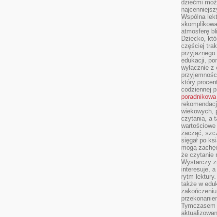
dziećmi moż
najcenniejsz
Wspólna lekt
skomplikowan
atmosferę bl
Dziecko, któ
częściej trak
przyjaznego.
edukacji, po
wyłącznie z 
przyjemnośc
który procent
codziennej p
poradnikowa
rekomendacj
wiekowych, 
czytania, a 
wartościowe 
zacząć, szcz
sięgał po k
mogą zachęc
że czytanie n
Wystarczy z
interesuje, 
rytm lektury
także w eduk
zakończeniu 
przekonanie
Tymczasem w
aktualizowan