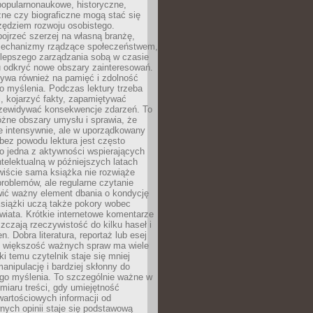
popularnonaukowe, historyczne,
ne czy biograficzne mogą stać się
ędziem rozwoju osobistego.
ojrzeć szerzej na własną branżę,
echanizmy rządzące społeczeństwem,
 lepszego zarządzania sobą w czasie
u odkryć nowe obszary zainteresowań.
ływa również na pamięć i zdolność
o myślenia. Podczas lektury trzeba
i, kojarzyć fakty, zapamiętywać
przewidywać konsekwencje zdarzeń. To
óżne obszary umysłu i sprawia, że
e intensywnie, ale w uporządkowany
bez powodu lektura jest często
o jedna z aktywności wspierających
telektualną w późniejszych latach
wiście sama książka nie rozwiąże
roblemów, ale regularne czytanie
ić ważny element dbania o kondycję
siążki uczą także pokory wobec
wiata. Krótkie internetowe komentarze
zczają rzeczywistość do kilku haseł i
. Dobra literatura, reportaż lub esej
e większość ważnych spraw ma wiele
ki temu czytelnik staje się mniej
anipulację i bardziej skłonny do
go myślenia. To szczególnie ważne w
iaru treści, gdy umiejętność
wartościowych informacji od
ych opinii staje się podstawową