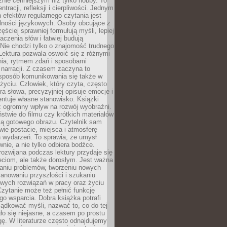
nie cenniejszym niż tylko hobby. To
ntracji, refleksji i cierpliwości. Jednym
 efektów regularnego czytania jest
lności językowych. Osoby obcujące z
ęściej sprawniej formułują myśli, lepiej
aczenia słów i łatwiej budują
Nie chodzi tylko o znajomość trudnego
Lektura pozwala oswoić się z różnymi
nia, rytmem zdań i sposobami
narracji. Z czasem zaczyna to
sposób komunikowania się także w
yciu. Człowiek, który czyta, często
era słowa, precyzyjniej opisuje emocje i
entuje własne stanowisko. Książki
ż ogromny wpływ na rozwój wyobraźni.
stwie do filmu czy krótkich materiałów
ją gotowego obrazu. Czytelnik sam
wie postacie, miejsca i atmosferę
 wydarzeń. To sprawia, że umysł
wnie, a nie tylko odbiera bodźce.
ozwijana podczas lektury przydaje się
ieciom, ale także dorosłym. Jest ważna
aniu problemów, tworzeniu nowych
anowaniu przyszłości i szukaniu
owych rozwiązań w pracy oraz życiu
zytanie może też pełnić funkcję
o wsparcia. Dobra książka potrafi
ądkować myśli, nazwać to, co do tej
o się niejasne, a czasem po prostu
gę. W literaturze często odnajdujemy