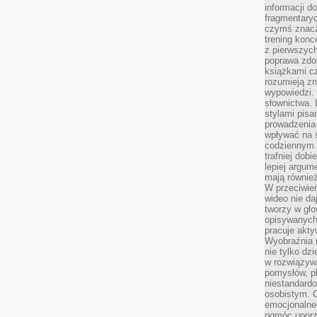
informacji do
fragmentaryc
czymś znacz
trening konce
z pierwszych
poprawa zdo
książkami cz
rozumieją zn
wypowiedzi. 
słownictwa. 
stylami pisa
prowadzenia 
wpływać na 
codziennym ż
trafniej dobi
lepiej argum
mają równie
W przeciwień
wideo nie da
tworzy w gło
opisywanych
pracuje akty
Wyobraźnia r
nie tylko dz
w rozwiązyw
pomysłów, pl
niestandard
osobistym. C
emocjonalneg
pomóc uporz