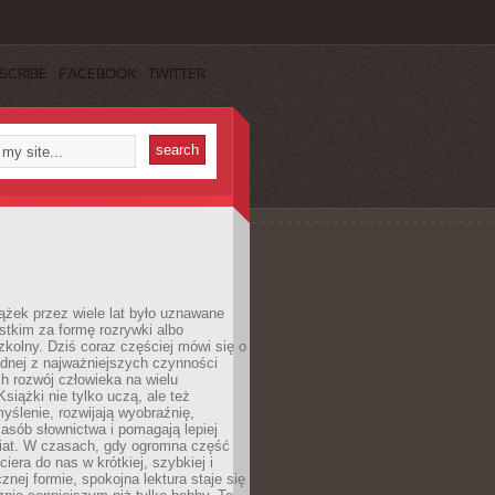
SCRIBE
FACEBOOK
TWITTER
ążek przez wiele lat było uznawane
tkim za formę rozrywki albo
kolny. Dziś coraz częściej mówi się o
ednej z najważniejszych czynności
h rozwój człowieka na wielu
siążki nie tylko uczą, ale też
yślenie, rozwijają wyobraźnię,
asób słownictwa i pomagają lepiej
iat. W czasach, gdy ogromna część
ciera do nas w krótkiej, szybkiej i
znej formie, spokojna lektura staje się