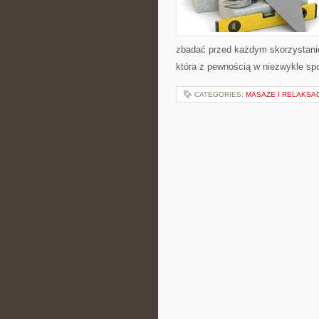
zbadać przed każdym skorzystanie
która z pewnością w niezwykle sp
CATEGORIES:
MASAŻE I RELAKSA