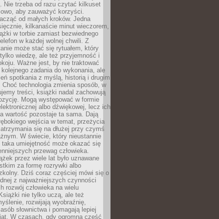
 Nie trzeba od razu czytać kilkuset
iowo, aby zauważyć korzyści.
acząć od małych kroków. Jedna
ięcznie, kilkanaście minut wieczorem,
ążki w torbie zamiast bezwiednego
elefon w każdej wolnej chwili. Z
nie może stać się rytuałem, który
 tylko wiedzę, ale też przyjemność i
koju. Ważne jest, by nie traktować
 kolejnego zadania do wykonania, ale
zeń spotkania z myślą, historią i drugim
. Choć technologia zmienia sposób, w
jemy treści, książki nadal zachowują
ozycję. Mogą występować w formie
elektronicznej albo dźwiękowej, lecz ich
a wartość pozostaje ta sama. Dają
ębokiego wejścia w temat, przeżycia
zatrzymania się na dłużej przy czymś
żnym. W świecie, który nieustannie
, taka umiejętność może okazać się
enniejszych przewag człowieka.
ążek przez wiele lat było uznawane
tkim za formę rozrywki albo
kolny. Dziś coraz częściej mówi się o
ednej z najważniejszych czynności
h rozwój człowieka na wielu
siążki nie tylko uczą, ale też
yślenie, rozwijają wyobraźnię,
asób słownictwa i pomagają lepiej
iat. W czasach, gdy ogromna część