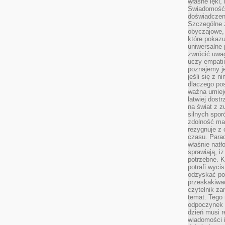
własne lęki,
Świadomość, 
doświadczen
Szczególne 
obyczajowe, 
które pokazu
uniwersalne 
zwrócić uwag
uczy empatii
poznajemy j
jeśli się z 
dlaczego pos
ważna umieję
łatwiej dost
na świat z z
silnych spor
zdolność ma 
rezygnuje z 
czasu. Parad
właśnie natło
sprawiają, iż
potrzebne. K
potrafi wyci
odzyskać po
przeskakiwa
czytelnik za
temat. Tego 
odpoczynek 
dzień musi r
wiadomości i