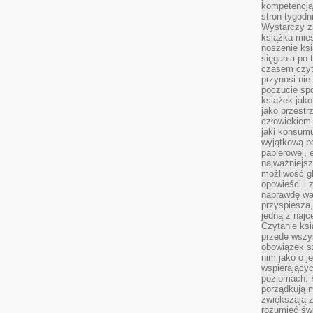
kompetencją.
stron tygodn
Wystarczy z
książka mies
noszenie ksi
sięgania po t
czasem czyta
przynosi nie
poczucie spo
książek jako
jako przestr
człowiekiem
jaki konsumu
wyjątkową p
papierowej, 
najważniejsz
możliwość gł
opowieści i 
naprawdę wa
przyspiesza
jedną z najc
Czytanie ksi
przede wszys
obowiązek sz
nim jako o j
wspierającyc
poziomach. K
porządkują m
zwiększają z
rozumieć św